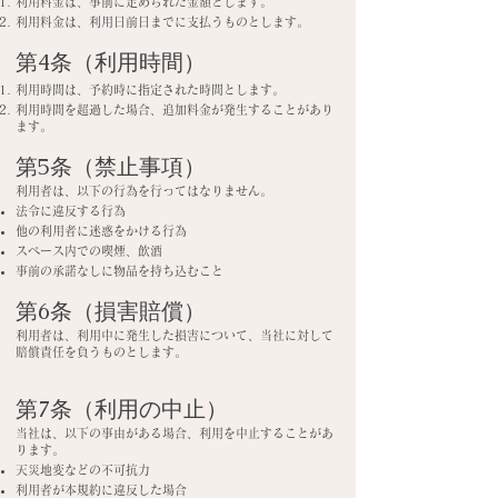
利用料金は、事前に定められた金額とします。
利用料金は、利用日前日までに支払うものとします。
第4条（利用時間）
利用時間は、予約時に指定された時間とします。
利用時間を超過した場合、追加料金が発生することがあり
ます。
第5条（禁止事項）
利用者は、以下の行為を行ってはなりません。
法令に違反する行為
他の利用者に迷惑をかける行為
スペース内での喫煙、飲酒
事前の承諾なしに物品を持ち込むこと
第6条（損害賠償）
利用者は、利用中に発生した損害について、当社に対して
賠償責任を負うものとします。
第7条（利用の中止）
当社は、以下の事由がある場合、利用を中止することがあ
ります。
天災地変などの不可抗力
利用者が本規約に違反した場合