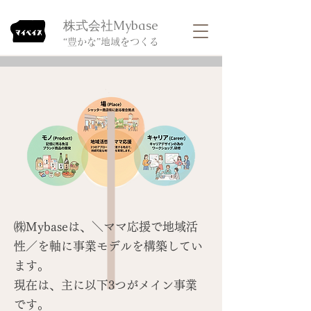
​株式会社Mybase
​“豊かな”地域をつくる
㈱Mybaseは、＼ママ応援で地域活
性／を軸に事業モデルを構築してい
ます。
現在は、主に以下3つがメイン事業
です。