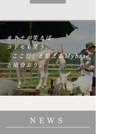
オトナが笑えば
コドモも笑う。
​「ここだ」と思えるMybase
と出会おう。
NEWS