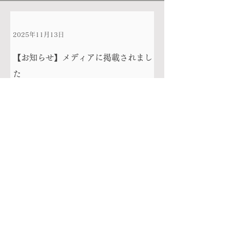
2025年11月13日
【お知らせ】メディアに掲載されまし
た
当社の活動が、以下の主要メディアに取り上げられ
ました。 BSNニュース（Youtube）
https://newsdig.tbs.co.jp/articles/bsn/2258805?
page=7 今後とも引き続きご支援賜りますようお願
いいたします。
2025年11月12日
【お知らせ】PRtimes掲載のプレスリ
リースが他メディアで紹介されました
私たちの最近のプレスリリースが、他のメディアに
取り上げられました。 発表内容: 「都内ワーママ」
から移住した「3児のかあちゃん社長」が挑む。新
潟のシャッター商店街に“ママの居場所とキャリ
ア”を両立する複合拠点「マイベイス」オープン。
2025年11月6日